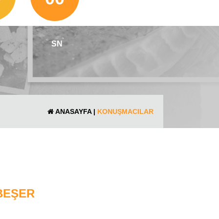
SN
ANASAYFA
|
KONUŞMACILAR
 BEŞER