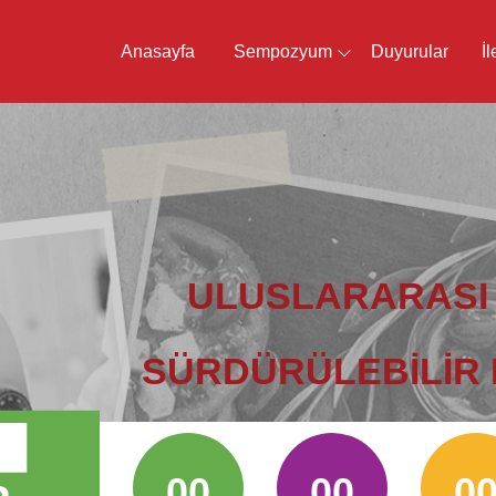
Anasayfa
Sempozyum
Duyurular
İl
.
ULUSLARARASI
SÜRDÜRÜLEBILIR
00
00
0