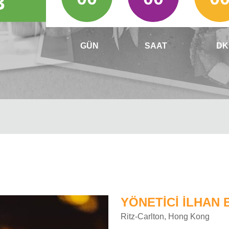
3
GÜN
SAAT
DK
YÖNETICI İLHAN
Ritz-Carlton, Hong Kong