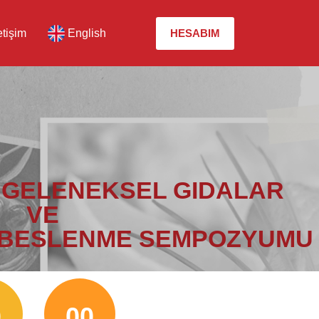
etişim
English
HESABIM
 GELENEKSEL GIDALAR
VE
 BESLENME SEMPOZYUMU
0
00