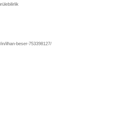
lebilirlik
/in/ilhan-beser-753398127/